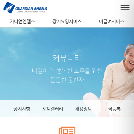
가디언엔젤스
장기요양서비스
비급여서비스
커뮤니티
내일이 더 행복한 노후를 위한
든든한 동반자
공지사항
포토갤러리
채용정보
구직등록