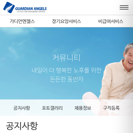
가디언엔젤스
장기요양서비스
비급여서비스
커뮤니티
내일이 더 행복한 노후를 위한
든든한 동반자
공지사항
포토갤러리
채용정보
구직등록
공지사항